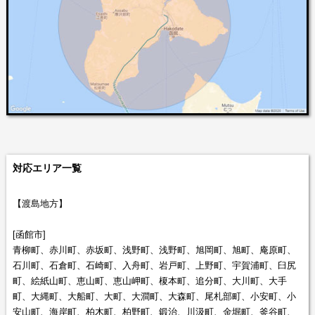
対応エリア一覧
【渡島地方】
[函館市]
青柳町、赤川町、赤坂町、浅野町、浅野町、旭岡町、旭町、庵原町、
石川町、石倉町、石崎町、入舟町、岩戸町、上野町、宇賀浦町、臼尻
町、絵紙山町、恵山町、恵山岬町、榎本町、追分町、大川町、大手
町、大縄町、大船町、大町、大澗町、大森町、尾札部町、小安町、小
安山町、海岸町、柏木町、柏野町、鍛治、川汲町、金堀町、釜谷町、