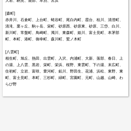
大岩、駒見、鹿部、本別、宮浜
[森町]
赤井川、石倉町、上台町、蛯谷町、尾白内町、霞台、桂川、清澄町、
清滝、栗ヶ丘、駒ヶ岳、栄町、砂原西、砂原東、砂原、三岱、白川、
新川町、常盤町、鳥崎町、濁川、東森町、姫川、富士見町、本茅部
町、本町、港町、御幸町、森川町、鷲ノ木町
[八雲町]
相生町、旭丘、熱田、出雲町、入沢、内浦町、大新、落部、春日、上
の湯、上八雲、黒岩、栄町、栄浜、桜野、東雲町、下の湯、末広町、
住初町、立岩、富咲、豊河町、鉛川、野田生、花浦、浜松、東野、東
町、富士見町、本町、三杉町、緑町、宮園町、元町、山越、山崎、わ
らび野