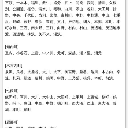
市渡、一本木、稲里、飯生、追分、押上、開発、峩朗、清川、久根
別、公園通、桜岱、清水川、昭和、白川、添山、谷好、大工川、館
野、中央、千代田、当別、常盤、富川町、中野、中野通、中山、七重
浜、野崎、萩野、東浜、東前、文月、戸切地、細入、本郷、本町、本
町水無、三石、南大野、三好、向野、村内、村山、茂辺地、茂辺地市
渡、茂辺地、柳沢、矢不来、湯沢、
[知内町]
重内、小谷石、上雷、中ノ川、元町、森越、湯ノ里、涌元
[木古内町]
泉沢、瓜谷、大釜谷、大川、大平、御宮野、釜谷、亀川、木古内、幸
連、札苅、新道、建川、鶴岡、中野、二乃岱、橋呉、本町、前浜、
[七飯町]
飯田町、軍川、大川、大中山、大沼町、上軍川、上藤城、桜町、鶴
野、峠下、豊田、中島、中野、鳴川町、西大沼、仁山、東大沼、藤
城、本町、緑町
[鹿部町]