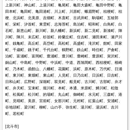
上新川町、神山町、上湯川町、亀尾町、亀田大森町、亀田中野町、亀
田本町、亀田町、亀田港町、川上町、川原町、蛾眉野町、桔梗町、桔
梗、北浜町、北美原、吉畑町、木直町、古武井町、駒場町、五稜郭
町、栄町、汐首町、東雲町、志海苔町、島泊町、昭和町、白鳥町、白
石町、新恵山町、新川町、新八幡町、新浜町、新二見町、新湊町、陣
川町、陣川、末広町、杉並町、鈴蘭丘町、住吉町、瀬田来町、瀬戸川
町、銭亀町、高丘町、高岱町、高松町、高盛町、滝沢町、館町、田家
町、千歳町、銚子町、千代台町、鶴野町、鉄山町、時任町、戸倉町、
泊町、富浦町、富岡町、豊浦町、豊川町、豊崎町、豊原町、寅沢町、
銅山町、中島町、中野町、中浜町、中道、西旭岡町、西桔梗町、根崎
町、乃木町、函館山、八幡町、花園町、浜町、原木町、万代町、日浦
町、東川町、東畑町、東山町、人見町、日乃出町、日浜町、日吉町、
日和山町、広野町、深堀町、双見町、船見町、古川町、古部町、弁才
町、弁天町、宝来町、堀川町、本町、本通、米原町、鱒川町、松陰
町、松風町、松川町、的場町、丸山町、御崎町、水元町、三森町、港
町、見晴町、美原、宮前町、女那川町、元村町、紅葉山町、安浦町、
谷地頭町、梁川町、柳町、山の手、弥生町、湯川町、湯浜町、吉川
町、若松町
[北斗市]