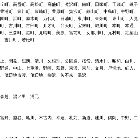
丘町、高岱町、高松町、高盛町、滝沢町、館町、田家町、千歳町、銚子
豊浦町、豊川町、豊崎町、豊原町、寅沢町、銅山町、中島町、中野町、
園町、浜町、原木町、万代町、日浦町、東川町、東畑町、東山町、人見
町、古川町、古部町、弁才町、弁天町、宝来町、堀川町、本町、本通、
町、三森町、港町、見晴町、美原、宮前町、女那川町、元村町、紅葉山
、吉川町、若松町
上、開発、峩朗、清川、久根別、公園通、桜岱、清水川、昭和、白川、
野通、中山、七重浜、野崎、萩野、東浜、東前、文月、戸切地、細入、
、茂辺地市渡、茂辺地、柳沢、矢不来、湯沢、
森越、湯ノ里、涌元
宮野、釜谷、亀川、木古内、幸連、札苅、新道、建川、鶴岡、中野、二