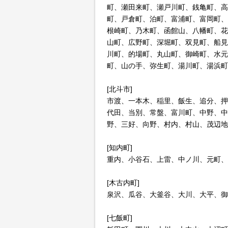
町、瀬田来町、瀬戸川町、銭亀町、高
町、戸倉町、泊町、富浦町、富岡町、
根崎町、乃木町、函館山、八幡町、花
山町、広野町、深堀町、双見町、船見
川町、的場町、丸山町、御崎町、水元
町、山の手、弥生町、湯川町、湯浜町
[北斗市]
市渡、一本木、稲里、飯生、追分、押
代田、当別、常盤、富川町、中野、中
野、三好、向野、村内、村山、茂辺地
[知内町]
重内、小谷石、上雷、中ノ川、元町、
[木古内町]
泉沢、瓜谷、大釜谷、大川、大平、御
[七飯町]