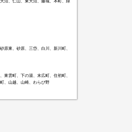
大沼、仁山、東大沼、藤城、本町、緑
砂原東、砂原、三岱、白川、新川町、
、東雲町、下の湯、末広町、住初町、
町、山越、山崎、わらび野