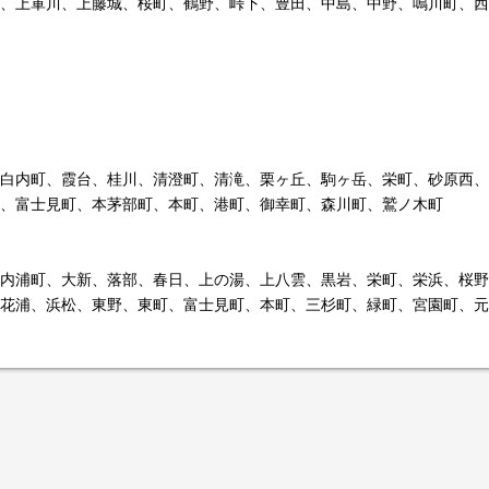
、上軍川、上藤城、桜町、鶴野、峠下、豊田、中島、中野、鳴川町、西
白内町、霞台、桂川、清澄町、清滝、栗ヶ丘、駒ヶ岳、栄町、砂原西、
、富士見町、本茅部町、本町、港町、御幸町、森川町、鷲ノ木町
内浦町、大新、落部、春日、上の湯、上八雲、黒岩、栄町、栄浜、桜野
花浦、浜松、東野、東町、富士見町、本町、三杉町、緑町、宮園町、元