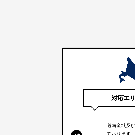
対応エ
道南全域及
ております