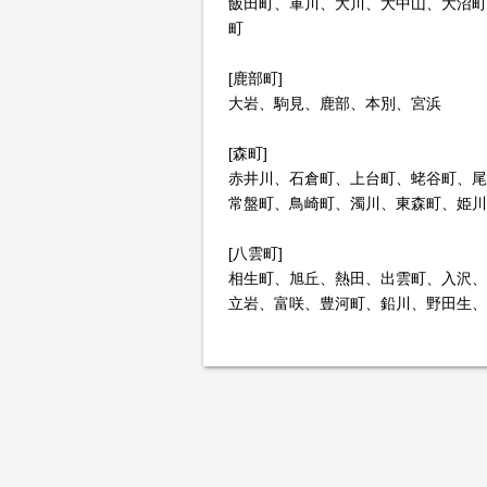
飯田町、軍川、大川、大中山、大沼町
町
[鹿部町]
大岩、駒見、鹿部、本別、宮浜
[森町]
赤井川、石倉町、上台町、蛯谷町、尾
常盤町、鳥崎町、濁川、東森町、姫川
[八雲町]
相生町、旭丘、熱田、出雲町、入沢、
立岩、富咲、豊河町、鉛川、野田生、