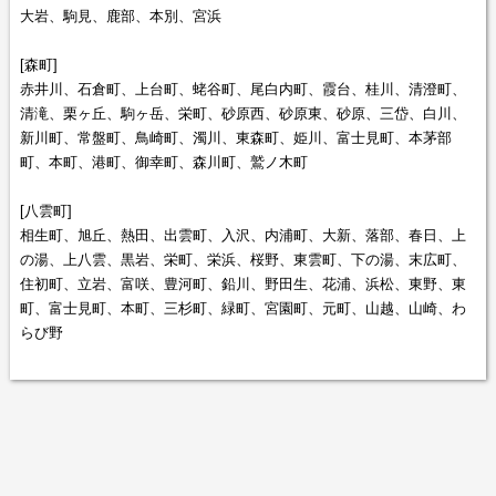
大岩、駒見、鹿部、本別、宮浜
[森町]
赤井川、石倉町、上台町、蛯谷町、尾白内町、霞台、桂川、清澄町、
清滝、栗ヶ丘、駒ヶ岳、栄町、砂原西、砂原東、砂原、三岱、白川、
新川町、常盤町、鳥崎町、濁川、東森町、姫川、富士見町、本茅部
町、本町、港町、御幸町、森川町、鷲ノ木町
[八雲町]
相生町、旭丘、熱田、出雲町、入沢、内浦町、大新、落部、春日、上
の湯、上八雲、黒岩、栄町、栄浜、桜野、東雲町、下の湯、末広町、
住初町、立岩、富咲、豊河町、鉛川、野田生、花浦、浜松、東野、東
町、富士見町、本町、三杉町、緑町、宮園町、元町、山越、山崎、わ
らび野