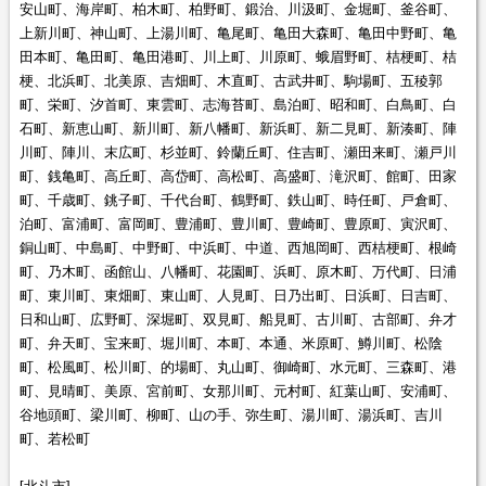
安山町、海岸町、柏木町、柏野町、鍛治、川汲町、金堀町、釜谷町、
上新川町、神山町、上湯川町、亀尾町、亀田大森町、亀田中野町、亀
田本町、亀田町、亀田港町、川上町、川原町、蛾眉野町、桔梗町、桔
梗、北浜町、北美原、吉畑町、木直町、古武井町、駒場町、五稜郭
町、栄町、汐首町、東雲町、志海苔町、島泊町、昭和町、白鳥町、白
石町、新恵山町、新川町、新八幡町、新浜町、新二見町、新湊町、陣
川町、陣川、末広町、杉並町、鈴蘭丘町、住吉町、瀬田来町、瀬戸川
町、銭亀町、高丘町、高岱町、高松町、高盛町、滝沢町、館町、田家
町、千歳町、銚子町、千代台町、鶴野町、鉄山町、時任町、戸倉町、
泊町、富浦町、富岡町、豊浦町、豊川町、豊崎町、豊原町、寅沢町、
銅山町、中島町、中野町、中浜町、中道、西旭岡町、西桔梗町、根崎
町、乃木町、函館山、八幡町、花園町、浜町、原木町、万代町、日浦
町、東川町、東畑町、東山町、人見町、日乃出町、日浜町、日吉町、
日和山町、広野町、深堀町、双見町、船見町、古川町、古部町、弁才
町、弁天町、宝来町、堀川町、本町、本通、米原町、鱒川町、松陰
町、松風町、松川町、的場町、丸山町、御崎町、水元町、三森町、港
町、見晴町、美原、宮前町、女那川町、元村町、紅葉山町、安浦町、
谷地頭町、梁川町、柳町、山の手、弥生町、湯川町、湯浜町、吉川
町、若松町