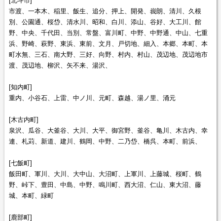
[北斗市]
市渡、一本木、稲里、飯生、追分、押上、開発、峩朗、清川、久根
別、公園通、桜岱、清水川、昭和、白川、添山、谷好、大工川、館
野、中央、千代田、当別、常盤、富川町、中野、中野通、中山、七重
浜、野崎、萩野、東浜、東前、文月、戸切地、細入、本郷、本町、本
町水無、三石、南大野、三好、向野、村内、村山、茂辺地、茂辺地市
渡、茂辺地、柳沢、矢不来、湯沢、
[知内町]
重内、小谷石、上雷、中ノ川、元町、森越、湯ノ里、涌元
[木古内町]
泉沢、瓜谷、大釜谷、大川、大平、御宮野、釜谷、亀川、木古内、幸
連、札苅、新道、建川、鶴岡、中野、二乃岱、橋呉、本町、前浜、
[七飯町]
飯田町、軍川、大川、大中山、大沼町、上軍川、上藤城、桜町、鶴
野、峠下、豊田、中島、中野、鳴川町、西大沼、仁山、東大沼、藤
城、本町、緑町
[鹿部町]