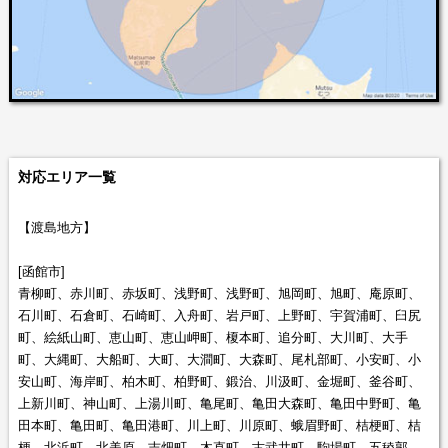
対応エリア一覧
【渡島地方】
[函館市]
青柳町、赤川町、赤坂町、浅野町、浅野町、旭岡町、旭町、庵原町、
石川町、石倉町、石崎町、入舟町、岩戸町、上野町、宇賀浦町、臼尻
町、絵紙山町、恵山町、恵山岬町、榎本町、追分町、大川町、大手
町、大縄町、大船町、大町、大澗町、大森町、尾札部町、小安町、小
安山町、海岸町、柏木町、柏野町、鍛治、川汲町、金堀町、釜谷町、
上新川町、神山町、上湯川町、亀尾町、亀田大森町、亀田中野町、亀
田本町、亀田町、亀田港町、川上町、川原町、蛾眉野町、桔梗町、桔
梗、北浜町、北美原、吉畑町、木直町、古武井町、駒場町、五稜郭