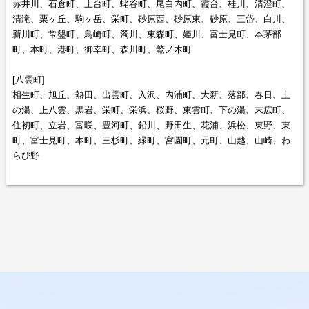
赤井川、石倉町、上台町、蛯谷町、尾白内町、霞台、桂川、清澄町、
清滝、栗ヶ丘、駒ヶ岳、栄町、砂原西、砂原東、砂原、三岱、白川、
新川町、常盤町、鳥崎町、濁川、東森町、姫川、富士見町、本茅部
町、本町、港町、御幸町、森川町、鷲ノ木町
[八雲町]
相生町、旭丘、熱田、出雲町、入沢、内浦町、大新、落部、春日、上
の湯、上八雲、黒岩、栄町、栄浜、桜野、東雲町、下の湯、末広町、
住初町、立岩、富咲、豊河町、鉛川、野田生、花浦、浜松、東野、東
町、富士見町、本町、三杉町、緑町、宮園町、元町、山越、山崎、わ
らび野