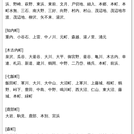
浜、野崎、萩野、東浜、東前、文月、戸切地、細入、本郷、本町、本
町水無、三石、南大野、三好、向野、村内、村山、茂辺地、茂辺地市
渡、茂辺地、柳沢、矢不来、湯沢、
[知内町]
重内、小谷石、上雷、中ノ川、元町、森越、湯ノ里、涌元
[木古内町]
泉沢、瓜谷、大釜谷、大川、大平、御宮野、釜谷、亀川、木古内、幸
連、札苅、新道、建川、鶴岡、中野、二乃岱、橋呉、本町、前浜、
[七飯町]
飯田町、軍川、大川、大中山、大沼町、上軍川、上藤城、桜町、鶴
野、峠下、豊田、中島、中野、鳴川町、西大沼、仁山、東大沼、藤
城、本町、緑町
[鹿部町]
大岩、駒見、鹿部、本別、宮浜
[森町]