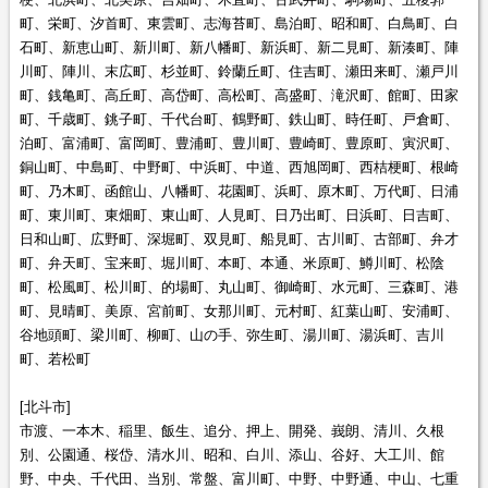
町、栄町、汐首町、東雲町、志海苔町、島泊町、昭和町、白鳥町、白
石町、新恵山町、新川町、新八幡町、新浜町、新二見町、新湊町、陣
川町、陣川、末広町、杉並町、鈴蘭丘町、住吉町、瀬田来町、瀬戸川
町、銭亀町、高丘町、高岱町、高松町、高盛町、滝沢町、館町、田家
町、千歳町、銚子町、千代台町、鶴野町、鉄山町、時任町、戸倉町、
泊町、富浦町、富岡町、豊浦町、豊川町、豊崎町、豊原町、寅沢町、
銅山町、中島町、中野町、中浜町、中道、西旭岡町、西桔梗町、根崎
町、乃木町、函館山、八幡町、花園町、浜町、原木町、万代町、日浦
町、東川町、東畑町、東山町、人見町、日乃出町、日浜町、日吉町、
日和山町、広野町、深堀町、双見町、船見町、古川町、古部町、弁才
町、弁天町、宝来町、堀川町、本町、本通、米原町、鱒川町、松陰
町、松風町、松川町、的場町、丸山町、御崎町、水元町、三森町、港
町、見晴町、美原、宮前町、女那川町、元村町、紅葉山町、安浦町、
谷地頭町、梁川町、柳町、山の手、弥生町、湯川町、湯浜町、吉川
町、若松町
[北斗市]
市渡、一本木、稲里、飯生、追分、押上、開発、峩朗、清川、久根
別、公園通、桜岱、清水川、昭和、白川、添山、谷好、大工川、館
野、中央、千代田、当別、常盤、富川町、中野、中野通、中山、七重