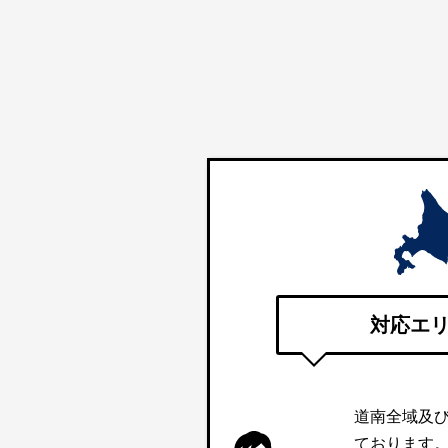
対応エ
道南全域及
ております