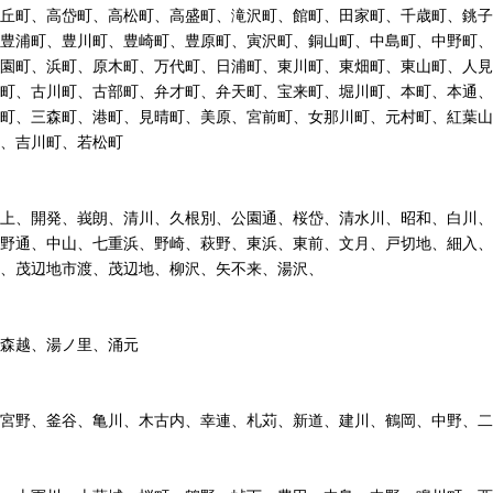
丘町、高岱町、高松町、高盛町、滝沢町、館町、田家町、千歳町、銚子
豊浦町、豊川町、豊崎町、豊原町、寅沢町、銅山町、中島町、中野町、
園町、浜町、原木町、万代町、日浦町、東川町、東畑町、東山町、人見
町、古川町、古部町、弁才町、弁天町、宝来町、堀川町、本町、本通、
町、三森町、港町、見晴町、美原、宮前町、女那川町、元村町、紅葉山
、吉川町、若松町
上、開発、峩朗、清川、久根別、公園通、桜岱、清水川、昭和、白川、
野通、中山、七重浜、野崎、萩野、東浜、東前、文月、戸切地、細入、
、茂辺地市渡、茂辺地、柳沢、矢不来、湯沢、
森越、湯ノ里、涌元
宮野、釜谷、亀川、木古内、幸連、札苅、新道、建川、鶴岡、中野、二