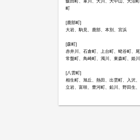
飯田町、軍川、大川、大中山、大沼町
町
[鹿部町]
大岩、駒見、鹿部、本別、宮浜
[森町]
赤井川、石倉町、上台町、蛯谷町、尾
常盤町、鳥崎町、濁川、東森町、姫川
[八雲町]
相生町、旭丘、熱田、出雲町、入沢、
立岩、富咲、豊河町、鉛川、野田生、