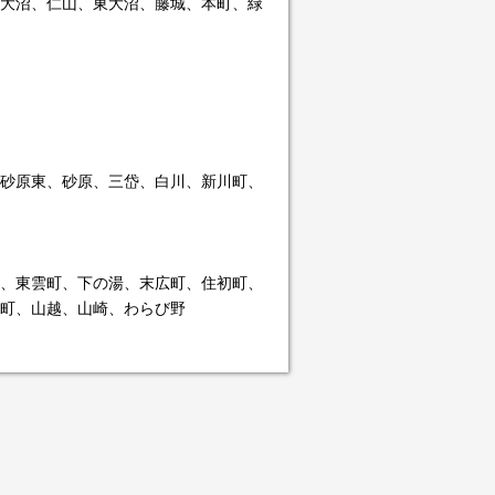
大沼、仁山、東大沼、藤城、本町、緑
砂原東、砂原、三岱、白川、新川町、
、東雲町、下の湯、末広町、住初町、
町、山越、山崎、わらび野