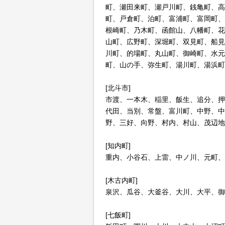
町、瀬田来町、瀬戸川町、銭亀町、高
町、戸倉町、泊町、富浦町、富岡町、
根崎町、乃木町、函館山、八幡町、花
山町、広野町、深堀町、双見町、船見
川町、的場町、丸山町、御崎町、水元
町、山の手、弥生町、湯川町、湯浜町
[北斗市]
市渡、一本木、稲里、飯生、追分、押
代田、当別、常盤、富川町、中野、中
野、三好、向野、村内、村山、茂辺地
[知内町]
重内、小谷石、上雷、中ノ川、元町、
[木古内町]
泉沢、瓜谷、大釜谷、大川、大平、御
[七飯町]