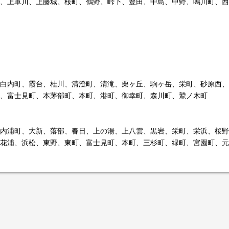
、上軍川、上藤城、桜町、鶴野、峠下、豊田、中島、中野、鳴川町、西
白内町、霞台、桂川、清澄町、清滝、栗ヶ丘、駒ヶ岳、栄町、砂原西、
、富士見町、本茅部町、本町、港町、御幸町、森川町、鷲ノ木町
内浦町、大新、落部、春日、上の湯、上八雲、黒岩、栄町、栄浜、桜野
花浦、浜松、東野、東町、富士見町、本町、三杉町、緑町、宮園町、元