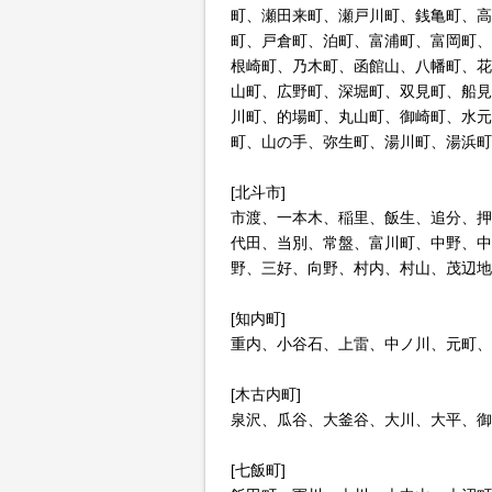
町、瀬田来町、瀬戸川町、銭亀町、高
町、戸倉町、泊町、富浦町、富岡町、
根崎町、乃木町、函館山、八幡町、花
山町、広野町、深堀町、双見町、船見
川町、的場町、丸山町、御崎町、水元
町、山の手、弥生町、湯川町、湯浜町
[北斗市]
市渡、一本木、稲里、飯生、追分、押
代田、当別、常盤、富川町、中野、中
野、三好、向野、村内、村山、茂辺地
[知内町]
重内、小谷石、上雷、中ノ川、元町、
[木古内町]
泉沢、瓜谷、大釜谷、大川、大平、御
[七飯町]