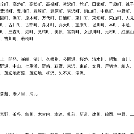
丘町、高岱町、高松町、高盛町、滝沢町、館町、田家町、千歳町、銚子
豊浦町、豊川町、豊崎町、豊原町、寅沢町、銅山町、中島町、中野町、
園町、浜町、原木町、万代町、日浦町、東川町、東畑町、東山町、人見
町、古川町、古部町、弁才町、弁天町、宝来町、堀川町、本町、本通、
町、三森町、港町、見晴町、美原、宮前町、女那川町、元村町、紅葉山
、吉川町、若松町
上、開発、峩朗、清川、久根別、公園通、桜岱、清水川、昭和、白川、
野通、中山、七重浜、野崎、萩野、東浜、東前、文月、戸切地、細入、
、茂辺地市渡、茂辺地、柳沢、矢不来、湯沢、
森越、湯ノ里、涌元
宮野、釜谷、亀川、木古内、幸連、札苅、新道、建川、鶴岡、中野、二