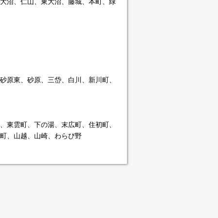
大沼、仁山、東大沼、藤城、本町、緑
砂原東、砂原、三岱、白川、新川町、
、東雲町、下の湯、末広町、住初町、
町、山越、山崎、わらび野