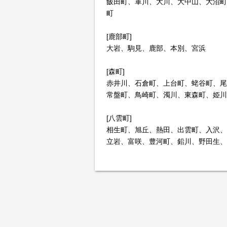
飯田町、軍川、大川、大中山、大沼町
町
[鹿部町]
大岩、駒見、鹿部、本別、宮浜
[森町]
赤井川、石倉町、上台町、蛯谷町、尾
常盤町、鳥崎町、濁川、東森町、姫川
[八雲町]
相生町、旭丘、熱田、出雲町、入沢、
立岩、富咲、豊河町、鉛川、野田生、