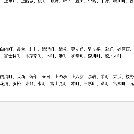
、上軍川、上藤城、桜町、鶴野、峠下、豊田、中島、中野、鳴川町、西
白内町、霞台、桂川、清澄町、清滝、栗ヶ丘、駒ヶ岳、栄町、砂原西、
、富士見町、本茅部町、本町、港町、御幸町、森川町、鷲ノ木町
内浦町、大新、落部、春日、上の湯、上八雲、黒岩、栄町、栄浜、桜野
花浦、浜松、東野、東町、富士見町、本町、三杉町、緑町、宮園町、元