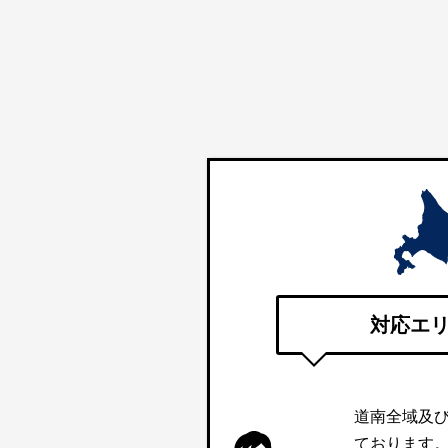
対応エ
道南全域及
ております