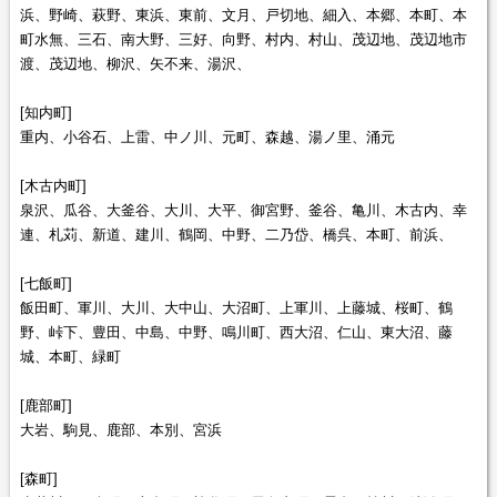
浜、野崎、萩野、東浜、東前、文月、戸切地、細入、本郷、本町、本
町水無、三石、南大野、三好、向野、村内、村山、茂辺地、茂辺地市
渡、茂辺地、柳沢、矢不来、湯沢、
[知内町]
重内、小谷石、上雷、中ノ川、元町、森越、湯ノ里、涌元
[木古内町]
泉沢、瓜谷、大釜谷、大川、大平、御宮野、釜谷、亀川、木古内、幸
連、札苅、新道、建川、鶴岡、中野、二乃岱、橋呉、本町、前浜、
[七飯町]
飯田町、軍川、大川、大中山、大沼町、上軍川、上藤城、桜町、鶴
野、峠下、豊田、中島、中野、鳴川町、西大沼、仁山、東大沼、藤
城、本町、緑町
[鹿部町]
大岩、駒見、鹿部、本別、宮浜
[森町]