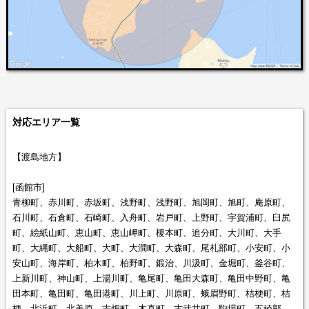
対応エリア一覧
【渡島地方】
[函館市]
青柳町、赤川町、赤坂町、浅野町、浅野町、旭岡町、旭町、庵原町、
石川町、石倉町、石崎町、入舟町、岩戸町、上野町、宇賀浦町、臼尻
町、絵紙山町、恵山町、恵山岬町、榎本町、追分町、大川町、大手
町、大縄町、大船町、大町、大澗町、大森町、尾札部町、小安町、小
安山町、海岸町、柏木町、柏野町、鍛治、川汲町、金堀町、釜谷町、
上新川町、神山町、上湯川町、亀尾町、亀田大森町、亀田中野町、亀
田本町、亀田町、亀田港町、川上町、川原町、蛾眉野町、桔梗町、桔
梗、北浜町、北美原、吉畑町、木直町、古武井町、駒場町、五稜郭