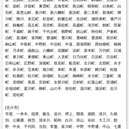
町、栄町、汐首町、東雲町、志海苔町、島泊町、昭和町、白鳥町、白
石町、新恵山町、新川町、新八幡町、新浜町、新二見町、新湊町、陣
川町、陣川、末広町、杉並町、鈴蘭丘町、住吉町、瀬田来町、瀬戸川
町、銭亀町、高丘町、高岱町、高松町、高盛町、滝沢町、館町、田家
町、千歳町、銚子町、千代台町、鶴野町、鉄山町、時任町、戸倉町、
泊町、富浦町、富岡町、豊浦町、豊川町、豊崎町、豊原町、寅沢町、
銅山町、中島町、中野町、中浜町、中道、西旭岡町、西桔梗町、根崎
町、乃木町、函館山、八幡町、花園町、浜町、原木町、万代町、日浦
町、東川町、東畑町、東山町、人見町、日乃出町、日浜町、日吉町、
日和山町、広野町、深堀町、双見町、船見町、古川町、古部町、弁才
町、弁天町、宝来町、堀川町、本町、本通、米原町、鱒川町、松陰
町、松風町、松川町、的場町、丸山町、御崎町、水元町、三森町、港
町、見晴町、美原、宮前町、女那川町、元村町、紅葉山町、安浦町、
谷地頭町、梁川町、柳町、山の手、弥生町、湯川町、湯浜町、吉川
町、若松町
[北斗市]
市渡、一本木、稲里、飯生、追分、押上、開発、峩朗、清川、久根
別、公園通、桜岱、清水川、昭和、白川、添山、谷好、大工川、館
野、中央、千代田、当別、常盤、富川町、中野、中野通、中山、七重