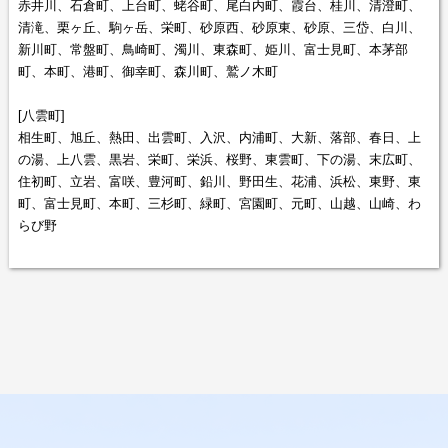
赤井川、石倉町、上台町、蛯谷町、尾白内町、霞台、桂川、清澄町、
清滝、栗ヶ丘、駒ヶ岳、栄町、砂原西、砂原東、砂原、三岱、白川、
新川町、常盤町、鳥崎町、濁川、東森町、姫川、富士見町、本茅部
町、本町、港町、御幸町、森川町、鷲ノ木町
[八雲町]
相生町、旭丘、熱田、出雲町、入沢、内浦町、大新、落部、春日、上
の湯、上八雲、黒岩、栄町、栄浜、桜野、東雲町、下の湯、末広町、
住初町、立岩、富咲、豊河町、鉛川、野田生、花浦、浜松、東野、東
町、富士見町、本町、三杉町、緑町、宮園町、元町、山越、山崎、わ
らび野