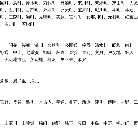
園町、浜町、原木町、万代町、日浦町、東川町、東畑町、東山町、人見
町、古川町、古部町、弁才町、弁天町、宝来町、堀川町、本町、本通、
町、三森町、港町、見晴町、美原、宮前町、女那川町、元村町、紅葉山
、吉川町、若松町
上、開発、峩朗、清川、久根別、公園通、桜岱、清水川、昭和、白川、
野通、中山、七重浜、野崎、萩野、東浜、東前、文月、戸切地、細入、
、茂辺地市渡、茂辺地、柳沢、矢不来、湯沢、
森越、湯ノ里、涌元
宮野、釜谷、亀川、木古内、幸連、札苅、新道、建川、鶴岡、中野、二
、上軍川、上藤城、桜町、鶴野、峠下、豊田、中島、中野、鳴川町、西