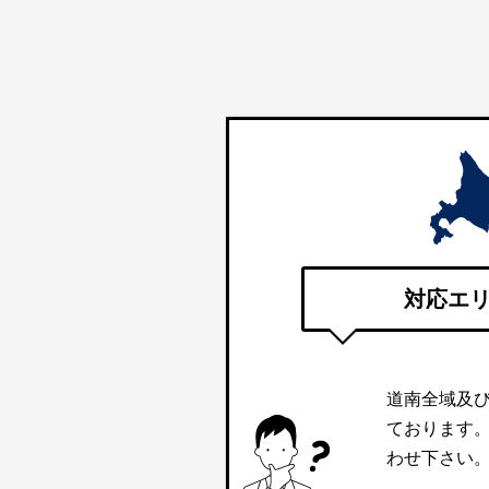
対応エ
道南全域及
ております
わせ下さい