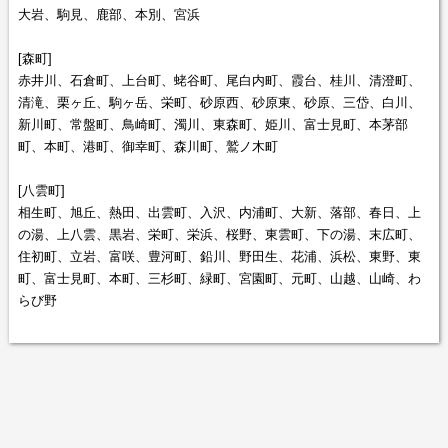
大岩、駒見、鹿部、本別、宮浜
[森町]
赤井川、石倉町、上台町、蛯谷町、尾白内町、霞台、桂川、清澄町、
清滝、栗ヶ丘、駒ヶ岳、栄町、砂原西、砂原東、砂原、三岱、白川、
新川町、常盤町、鳥崎町、濁川、東森町、姫川、富士見町、本茅部
町、本町、港町、御幸町、森川町、鷲ノ木町
[八雲町]
相生町、旭丘、熱田、出雲町、入沢、内浦町、大新、落部、春日、上
の湯、上八雲、黒岩、栄町、栄浜、桜野、東雲町、下の湯、末広町、
住初町、立岩、富咲、豊河町、鉛川、野田生、花浦、浜松、東野、東
町、富士見町、本町、三杉町、緑町、宮園町、元町、山越、山崎、わ
らび野