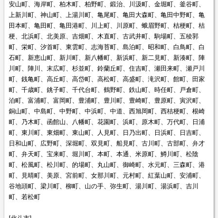
安山町、海岸町、柏木町、柏野町、鍛治、川汲町、金堀町、釜谷町、
上新川町、神山町、上湯川町、亀尾町、亀田大森町、亀田中野町、亀
田本町、亀田町、亀田港町、川上町、川原町、蛾眉野町、桔梗町、桔
梗、北浜町、北美原、吉畑町、木直町、古武井町、駒場町、五稜郭
町、栄町、汐首町、東雲町、志海苔町、島泊町、昭和町、白鳥町、白
石町、新恵山町、新川町、新八幡町、新浜町、新二見町、新湊町、陣
川町、陣川、末広町、杉並町、鈴蘭丘町、住吉町、瀬田来町、瀬戸川
町、銭亀町、高丘町、高岱町、高松町、高盛町、滝沢町、館町、田家
町、千歳町、銚子町、千代台町、鶴野町、鉄山町、時任町、戸倉町、
泊町、富浦町、富岡町、豊浦町、豊川町、豊崎町、豊原町、寅沢町、
銅山町、中島町、中野町、中浜町、中道、西旭岡町、西桔梗町、根崎
町、乃木町、函館山、八幡町、花園町、浜町、原木町、万代町、日浦
町、東川町、東畑町、東山町、人見町、日乃出町、日浜町、日吉町、
日和山町、広野町、深堀町、双見町、船見町、古川町、古部町、弁才
町、弁天町、宝来町、堀川町、本町、本通、米原町、鱒川町、松陰
町、松風町、松川町、的場町、丸山町、御崎町、水元町、三森町、港
町、見晴町、美原、宮前町、女那川町、元村町、紅葉山町、安浦町、
谷地頭町、梁川町、柳町、山の手、弥生町、湯川町、湯浜町、吉川
町、若松町