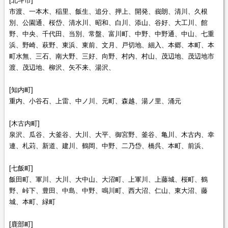
[北斗市]
市渡、一本木、稲里、飯生、追分、押上、開発、峩朗、清川、久根
別、公園通、桜岱、清水川、昭和、白川、添山、谷好、大工川、館
野、中央、千代田、当別、常盤、富川町、中野、中野通、中山、七重
浜、野崎、萩野、東浜、東前、文月、戸切地、細入、本郷、本町、本
町水無、三石、南大野、三好、向野、村内、村山、茂辺地、茂辺地市
渡、茂辺地、柳沢、矢不来、湯沢、
[知内町]
重内、小谷石、上雷、中ノ川、元町、森越、湯ノ里、涌元
[木古内町]
泉沢、瓜谷、大釜谷、大川、大平、御宮野、釜谷、亀川、木古内、幸
連、札苅、新道、建川、鶴岡、中野、二乃岱、橋呉、本町、前浜、
[七飯町]
飯田町、軍川、大川、大中山、大沼町、上軍川、上藤城、桜町、鶴
野、峠下、豊田、中島、中野、鳴川町、西大沼、仁山、東大沼、藤
城、本町、緑町
[鹿部町]