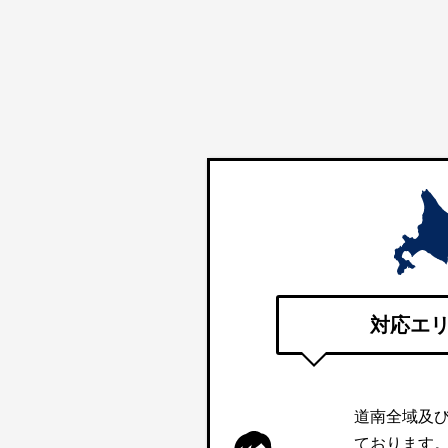
対応エ
道南全域及
ております