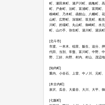
町、瀬田来町、瀬戸川町、銭亀町、高
町、戸倉町、泊町、富浦町、富岡町、
根崎町、乃木町、函館山、八幡町、花
山町、広野町、深堀町、双見町、船見
川町、的場町、丸山町、御崎町、水元
町、山の手、弥生町、湯川町、湯浜町
[北斗市]
市渡、一本木、稲里、飯生、追分、押
代田、当別、常盤、富川町、中野、中
野、三好、向野、村内、村山、茂辺地
[知内町]
重内、小谷石、上雷、中ノ川、元町、
[木古内町]
泉沢、瓜谷、大釜谷、大川、大平、御
[七飯町]