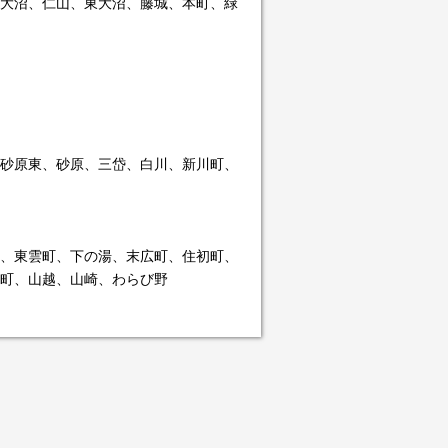
大沼、仁山、東大沼、藤城、本町、緑
砂原東、砂原、三岱、白川、新川町、
、東雲町、下の湯、末広町、住初町、
町、山越、山崎、わらび野