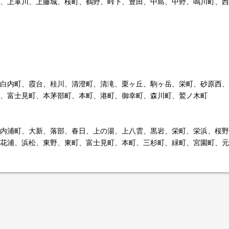
、上軍川、上藤城、桜町、鶴野、峠下、豊田、中島、中野、鳴川町、西
白内町、霞台、桂川、清澄町、清滝、栗ヶ丘、駒ヶ岳、栄町、砂原西、
、富士見町、本茅部町、本町、港町、御幸町、森川町、鷲ノ木町
内浦町、大新、落部、春日、上の湯、上八雲、黒岩、栄町、栄浜、桜野
花浦、浜松、東野、東町、富士見町、本町、三杉町、緑町、宮園町、元