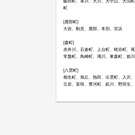
飯田町、軍川、大川、大中山、大沼町
町
[鹿部町]
大岩、駒見、鹿部、本別、宮浜
[森町]
赤井川、石倉町、上台町、蛯谷町、尾
常盤町、鳥崎町、濁川、東森町、姫川
[八雲町]
相生町、旭丘、熱田、出雲町、入沢、
立岩、富咲、豊河町、鉛川、野田生、