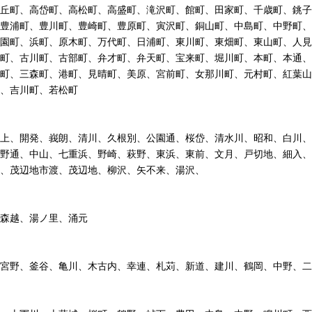
丘町、高岱町、高松町、高盛町、滝沢町、館町、田家町、千歳町、銚子
豊浦町、豊川町、豊崎町、豊原町、寅沢町、銅山町、中島町、中野町、
園町、浜町、原木町、万代町、日浦町、東川町、東畑町、東山町、人見
町、古川町、古部町、弁才町、弁天町、宝来町、堀川町、本町、本通、
町、三森町、港町、見晴町、美原、宮前町、女那川町、元村町、紅葉山
、吉川町、若松町
上、開発、峩朗、清川、久根別、公園通、桜岱、清水川、昭和、白川、
野通、中山、七重浜、野崎、萩野、東浜、東前、文月、戸切地、細入、
、茂辺地市渡、茂辺地、柳沢、矢不来、湯沢、
森越、湯ノ里、涌元
宮野、釜谷、亀川、木古内、幸連、札苅、新道、建川、鶴岡、中野、二