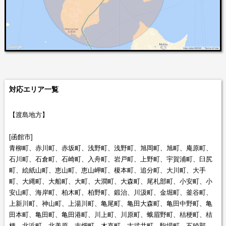
対応エリア一覧
【渡島地方】
[函館市]
青柳町、赤川町、赤坂町、浅野町、浅野町、旭岡町、旭町、庵原町、
石川町、石倉町、石崎町、入舟町、岩戸町、上野町、宇賀浦町、臼尻
町、絵紙山町、恵山町、恵山岬町、榎本町、追分町、大川町、大手
町、大縄町、大船町、大町、大澗町、大森町、尾札部町、小安町、小
安山町、海岸町、柏木町、柏野町、鍛治、川汲町、金堀町、釜谷町、
上新川町、神山町、上湯川町、亀尾町、亀田大森町、亀田中野町、亀
田本町、亀田町、亀田港町、川上町、川原町、蛾眉野町、桔梗町、桔
梗、北浜町、北美原、吉畑町、木直町、古武井町、駒場町、五稜郭