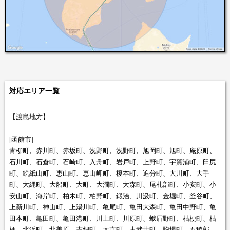
対応エリア一覧
【渡島地方】
[函館市]
青柳町、赤川町、赤坂町、浅野町、浅野町、旭岡町、旭町、庵原町、
石川町、石倉町、石崎町、入舟町、岩戸町、上野町、宇賀浦町、臼尻
町、絵紙山町、恵山町、恵山岬町、榎本町、追分町、大川町、大手
町、大縄町、大船町、大町、大澗町、大森町、尾札部町、小安町、小
安山町、海岸町、柏木町、柏野町、鍛治、川汲町、金堀町、釜谷町、
上新川町、神山町、上湯川町、亀尾町、亀田大森町、亀田中野町、亀
田本町、亀田町、亀田港町、川上町、川原町、蛾眉野町、桔梗町、桔
梗、北浜町、北美原、吉畑町、木直町、古武井町、駒場町、五稜郭