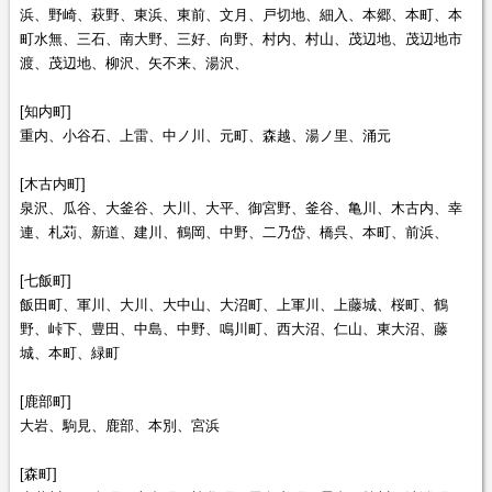
浜、野崎、萩野、東浜、東前、文月、戸切地、細入、本郷、本町、本
町水無、三石、南大野、三好、向野、村内、村山、茂辺地、茂辺地市
渡、茂辺地、柳沢、矢不来、湯沢、
[知内町]
重内、小谷石、上雷、中ノ川、元町、森越、湯ノ里、涌元
[木古内町]
泉沢、瓜谷、大釜谷、大川、大平、御宮野、釜谷、亀川、木古内、幸
連、札苅、新道、建川、鶴岡、中野、二乃岱、橋呉、本町、前浜、
[七飯町]
飯田町、軍川、大川、大中山、大沼町、上軍川、上藤城、桜町、鶴
野、峠下、豊田、中島、中野、鳴川町、西大沼、仁山、東大沼、藤
城、本町、緑町
[鹿部町]
大岩、駒見、鹿部、本別、宮浜
[森町]