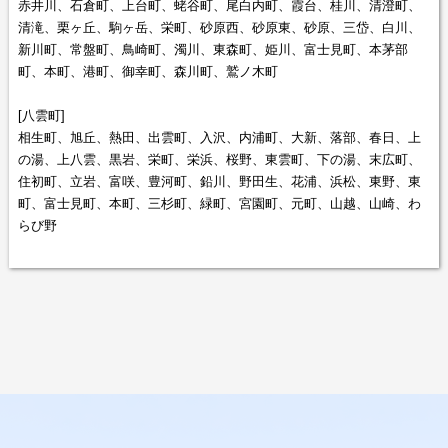
赤井川、石倉町、上台町、蛯谷町、尾白内町、霞台、桂川、清澄町、
清滝、栗ヶ丘、駒ヶ岳、栄町、砂原西、砂原東、砂原、三岱、白川、
新川町、常盤町、鳥崎町、濁川、東森町、姫川、富士見町、本茅部
町、本町、港町、御幸町、森川町、鷲ノ木町
[八雲町]
相生町、旭丘、熱田、出雲町、入沢、内浦町、大新、落部、春日、上
の湯、上八雲、黒岩、栄町、栄浜、桜野、東雲町、下の湯、末広町、
住初町、立岩、富咲、豊河町、鉛川、野田生、花浦、浜松、東野、東
町、富士見町、本町、三杉町、緑町、宮園町、元町、山越、山崎、わ
らび野