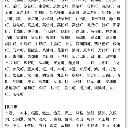
町、栄町、汐首町、東雲町、志海苔町、島泊町、昭和町、白鳥町、白
石町、新恵山町、新川町、新八幡町、新浜町、新二見町、新湊町、陣
川町、陣川、末広町、杉並町、鈴蘭丘町、住吉町、瀬田来町、瀬戸川
町、銭亀町、高丘町、高岱町、高松町、高盛町、滝沢町、館町、田家
町、千歳町、銚子町、千代台町、鶴野町、鉄山町、時任町、戸倉町、
泊町、富浦町、富岡町、豊浦町、豊川町、豊崎町、豊原町、寅沢町、
銅山町、中島町、中野町、中浜町、中道、西旭岡町、西桔梗町、根崎
町、乃木町、函館山、八幡町、花園町、浜町、原木町、万代町、日浦
町、東川町、東畑町、東山町、人見町、日乃出町、日浜町、日吉町、
日和山町、広野町、深堀町、双見町、船見町、古川町、古部町、弁才
町、弁天町、宝来町、堀川町、本町、本通、米原町、鱒川町、松陰
町、松風町、松川町、的場町、丸山町、御崎町、水元町、三森町、港
町、見晴町、美原、宮前町、女那川町、元村町、紅葉山町、安浦町、
谷地頭町、梁川町、柳町、山の手、弥生町、湯川町、湯浜町、吉川
町、若松町
[北斗市]
市渡、一本木、稲里、飯生、追分、押上、開発、峩朗、清川、久根
別、公園通、桜岱、清水川、昭和、白川、添山、谷好、大工川、館
野、中央、千代田、当別、常盤、富川町、中野、中野通、中山、七重