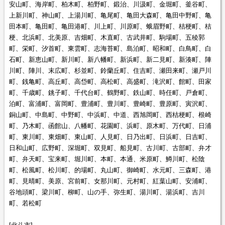
安山町、海岸町、柏木町、柏野町、鍛治、川汲町、金堀町、釜谷町、
上新川町、神山町、上湯川町、亀尾町、亀田大森町、亀田中野町、亀
田本町、亀田町、亀田港町、川上町、川原町、蛾眉野町、桔梗町、桔
梗、北浜町、北美原、吉畑町、木直町、古武井町、駒場町、五稜郭
町、栄町、汐首町、東雲町、志海苔町、島泊町、昭和町、白鳥町、白
石町、新恵山町、新川町、新八幡町、新浜町、新二見町、新湊町、陣
川町、陣川、末広町、杉並町、鈴蘭丘町、住吉町、瀬田来町、瀬戸川
町、銭亀町、高丘町、高岱町、高松町、高盛町、滝沢町、館町、田家
町、千歳町、銚子町、千代台町、鶴野町、鉄山町、時任町、戸倉町、
泊町、富浦町、富岡町、豊浦町、豊川町、豊崎町、豊原町、寅沢町、
銅山町、中島町、中野町、中浜町、中道、西旭岡町、西桔梗町、根崎
町、乃木町、函館山、八幡町、花園町、浜町、原木町、万代町、日浦
町、東川町、東畑町、東山町、人見町、日乃出町、日浜町、日吉町、
日和山町、広野町、深堀町、双見町、船見町、古川町、古部町、弁才
町、弁天町、宝来町、堀川町、本町、本通、米原町、鱒川町、松陰
町、松風町、松川町、的場町、丸山町、御崎町、水元町、三森町、港
町、見晴町、美原、宮前町、女那川町、元村町、紅葉山町、安浦町、
谷地頭町、梁川町、柳町、山の手、弥生町、湯川町、湯浜町、吉川
町、若松町