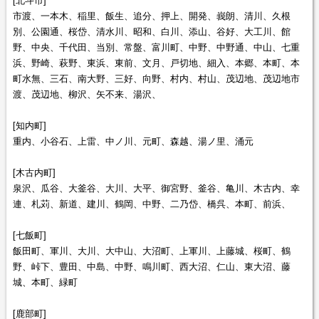
[北斗市]
市渡、一本木、稲里、飯生、追分、押上、開発、峩朗、清川、久根
別、公園通、桜岱、清水川、昭和、白川、添山、谷好、大工川、館
野、中央、千代田、当別、常盤、富川町、中野、中野通、中山、七重
浜、野崎、萩野、東浜、東前、文月、戸切地、細入、本郷、本町、本
町水無、三石、南大野、三好、向野、村内、村山、茂辺地、茂辺地市
渡、茂辺地、柳沢、矢不来、湯沢、
[知内町]
重内、小谷石、上雷、中ノ川、元町、森越、湯ノ里、涌元
[木古内町]
泉沢、瓜谷、大釜谷、大川、大平、御宮野、釜谷、亀川、木古内、幸
連、札苅、新道、建川、鶴岡、中野、二乃岱、橋呉、本町、前浜、
[七飯町]
飯田町、軍川、大川、大中山、大沼町、上軍川、上藤城、桜町、鶴
野、峠下、豊田、中島、中野、鳴川町、西大沼、仁山、東大沼、藤
城、本町、緑町
[鹿部町]