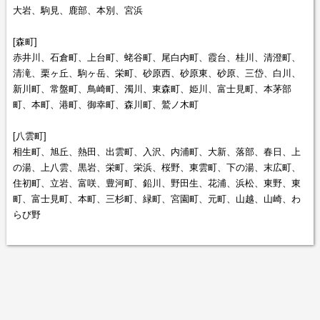
大岩、駒見、鹿部、本別、宮浜
[森町]
赤井川、石倉町、上台町、蛯谷町、尾白内町、霞台、桂川、清澄町、
清滝、栗ヶ丘、駒ヶ岳、栄町、砂原西、砂原東、砂原、三岱、白川、
新川町、常盤町、鳥崎町、濁川、東森町、姫川、富士見町、本茅部
町、本町、港町、御幸町、森川町、鷲ノ木町
[八雲町]
相生町、旭丘、熱田、出雲町、入沢、内浦町、大新、落部、春日、上
の湯、上八雲、黒岩、栄町、栄浜、桜野、東雲町、下の湯、末広町、
住初町、立岩、富咲、豊河町、鉛川、野田生、花浦、浜松、東野、東
町、富士見町、本町、三杉町、緑町、宮園町、元町、山越、山崎、わ
らび野