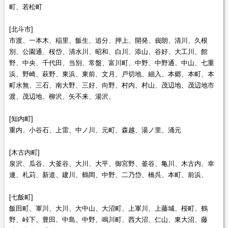
町、若松町
[北斗市]
市渡、一本木、稲里、飯生、追分、押上、開発、峩朗、清川、久根
別、公園通、桜岱、清水川、昭和、白川、添山、谷好、大工川、館
野、中央、千代田、当別、常盤、富川町、中野、中野通、中山、七重
浜、野崎、萩野、東浜、東前、文月、戸切地、細入、本郷、本町、本
町水無、三石、南大野、三好、向野、村内、村山、茂辺地、茂辺地市
渡、茂辺地、柳沢、矢不来、湯沢、
[知内町]
重内、小谷石、上雷、中ノ川、元町、森越、湯ノ里、涌元
[木古内町]
泉沢、瓜谷、大釜谷、大川、大平、御宮野、釜谷、亀川、木古内、幸
連、札苅、新道、建川、鶴岡、中野、二乃岱、橋呉、本町、前浜、
[七飯町]
飯田町、軍川、大川、大中山、大沼町、上軍川、上藤城、桜町、鶴
野、峠下、豊田、中島、中野、鳴川町、西大沼、仁山、東大沼、藤