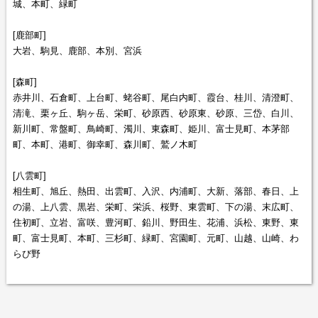
城、本町、緑町
[鹿部町]
大岩、駒見、鹿部、本別、宮浜
[森町]
赤井川、石倉町、上台町、蛯谷町、尾白内町、霞台、桂川、清澄町、
清滝、栗ヶ丘、駒ヶ岳、栄町、砂原西、砂原東、砂原、三岱、白川、
新川町、常盤町、鳥崎町、濁川、東森町、姫川、富士見町、本茅部
町、本町、港町、御幸町、森川町、鷲ノ木町
[八雲町]
相生町、旭丘、熱田、出雲町、入沢、内浦町、大新、落部、春日、上
の湯、上八雲、黒岩、栄町、栄浜、桜野、東雲町、下の湯、末広町、
住初町、立岩、富咲、豊河町、鉛川、野田生、花浦、浜松、東野、東
町、富士見町、本町、三杉町、緑町、宮園町、元町、山越、山崎、わ
らび野