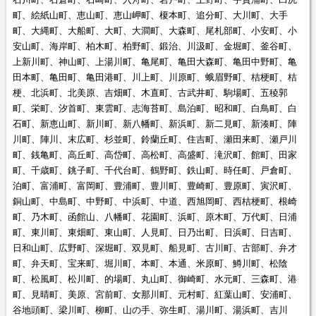
町、絵紙山町、恵山町、恵山岬町、榎本町、追分町、大川町、大手
町、大縄町、大船町、大町、大澗町、大森町、尾札部町、小安町、小
安山町、海岸町、柏木町、柏野町、鍛治、川汲町、金堀町、釜谷町、
上新川町、神山町、上湯川町、亀尾町、亀田大森町、亀田中野町、亀
田本町、亀田町、亀田港町、川上町、川原町、蛾眉野町、桔梗町、桔
梗、北浜町、北美原、吉畑町、木直町、古武井町、駒場町、五稜郭
町、栄町、汐首町、東雲町、志海苔町、島泊町、昭和町、白鳥町、白
石町、新恵山町、新川町、新八幡町、新浜町、新二見町、新湊町、陣
川町、陣川、末広町、杉並町、鈴蘭丘町、住吉町、瀬田来町、瀬戸川
町、銭亀町、高丘町、高岱町、高松町、高盛町、滝沢町、館町、田家
町、千歳町、銚子町、千代台町、鶴野町、鉄山町、時任町、戸倉町、
泊町、富浦町、富岡町、豊浦町、豊川町、豊崎町、豊原町、寅沢町、
銅山町、中島町、中野町、中浜町、中道、西旭岡町、西桔梗町、根崎
町、乃木町、函館山、八幡町、花園町、浜町、原木町、万代町、日浦
町、東川町、東畑町、東山町、人見町、日乃出町、日浜町、日吉町、
日和山町、広野町、深堀町、双見町、船見町、古川町、古部町、弁才
町、弁天町、宝来町、堀川町、本町、本通、米原町、鱒川町、松陰
町、松風町、松川町、的場町、丸山町、御崎町、水元町、三森町、港
町、見晴町、美原、宮前町、女那川町、元村町、紅葉山町、安浦町、
谷地頭町、梁川町、柳町、山の手、弥生町、湯川町、湯浜町、吉川