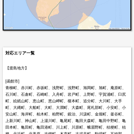
対応エリア一覧
【渡島地方】
[函館市]
青柳町、赤川町、赤坂町、浅野町、浅野町、旭岡町、旭町、庵原町、
石川町、石倉町、石崎町、入舟町、岩戸町、上野町、宇賀浦町、臼尻
町、絵紙山町、恵山町、恵山岬町、榎本町、追分町、大川町、大手
町、大縄町、大船町、大町、大澗町、大森町、尾札部町、小安町、小
安山町、海岸町、柏木町、柏野町、鍛治、川汲町、金堀町、釜谷町、
上新川町、神山町、上湯川町、亀尾町、亀田大森町、亀田中野町、亀
田本町、亀田町、亀田港町、川上町、川原町、蛾眉野町、桔梗町、桔
梗、北浜町、北美原、吉畑町、木直町、古武井町、駒場町、五稜郭