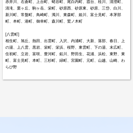
赤井川、石倉町、上台町、蛯谷町、尾白内町、霞台、桂川、清澄町、
清滝、栗ヶ丘、駒ヶ岳、栄町、砂原西、砂原東、砂原、三岱、白川、
新川町、常盤町、鳥崎町、濁川、東森町、姫川、富士見町、本茅部
町、本町、港町、御幸町、森川町、鷲ノ木町
[八雲町]
相生町、旭丘、熱田、出雲町、入沢、内浦町、大新、落部、春日、上
の湯、上八雲、黒岩、栄町、栄浜、桜野、東雲町、下の湯、末広町、
住初町、立岩、富咲、豊河町、鉛川、野田生、花浦、浜松、東野、東
町、富士見町、本町、三杉町、緑町、宮園町、元町、山越、山崎、わ
らび野