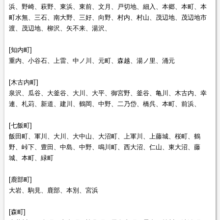
浜、野崎、萩野、東浜、東前、文月、戸切地、細入、本郷、本町、本
町水無、三石、南大野、三好、向野、村内、村山、茂辺地、茂辺地市
渡、茂辺地、柳沢、矢不来、湯沢、
[知内町]
重内、小谷石、上雷、中ノ川、元町、森越、湯ノ里、涌元
[木古内町]
泉沢、瓜谷、大釜谷、大川、大平、御宮野、釜谷、亀川、木古内、幸
連、札苅、新道、建川、鶴岡、中野、二乃岱、橋呉、本町、前浜、
[七飯町]
飯田町、軍川、大川、大中山、大沼町、上軍川、上藤城、桜町、鶴
野、峠下、豊田、中島、中野、鳴川町、西大沼、仁山、東大沼、藤
城、本町、緑町
[鹿部町]
大岩、駒見、鹿部、本別、宮浜
[森町]