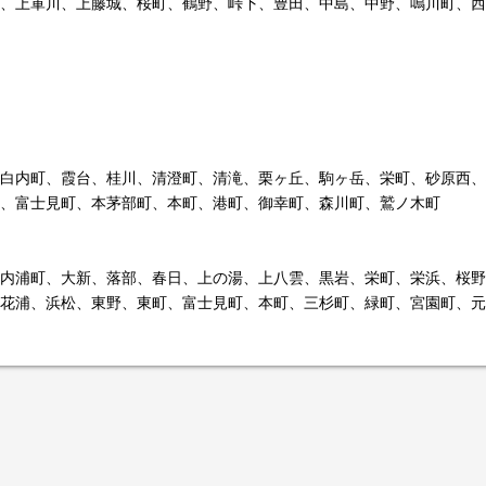
、上軍川、上藤城、桜町、鶴野、峠下、豊田、中島、中野、鳴川町、西
白内町、霞台、桂川、清澄町、清滝、栗ヶ丘、駒ヶ岳、栄町、砂原西、
、富士見町、本茅部町、本町、港町、御幸町、森川町、鷲ノ木町
内浦町、大新、落部、春日、上の湯、上八雲、黒岩、栄町、栄浜、桜野
花浦、浜松、東野、東町、富士見町、本町、三杉町、緑町、宮園町、元