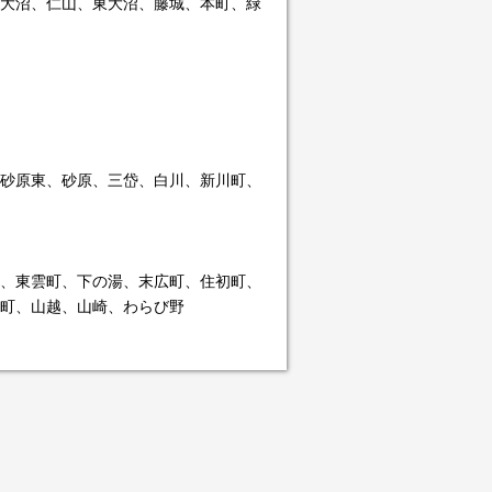
大沼、仁山、東大沼、藤城、本町、緑
砂原東、砂原、三岱、白川、新川町、
、東雲町、下の湯、末広町、住初町、
町、山越、山崎、わらび野