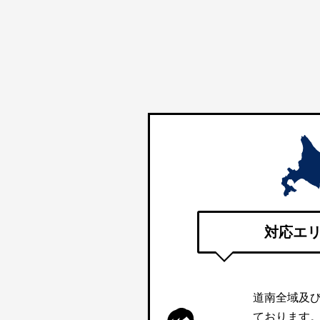
対応エ
道南全域及
ております