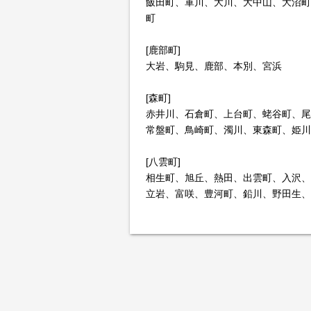
飯田町、軍川、大川、大中山、大沼町
町
[鹿部町]
大岩、駒見、鹿部、本別、宮浜
[森町]
赤井川、石倉町、上台町、蛯谷町、尾
常盤町、鳥崎町、濁川、東森町、姫川
[八雲町]
相生町、旭丘、熱田、出雲町、入沢、
立岩、富咲、豊河町、鉛川、野田生、