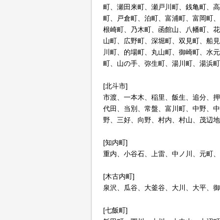
町、瀬田来町、瀬戸川町、銭亀町、高
町、戸倉町、泊町、富浦町、富岡町、
根崎町、乃木町、函館山、八幡町、花
山町、広野町、深堀町、双見町、船見
川町、的場町、丸山町、御崎町、水元
町、山の手、弥生町、湯川町、湯浜町
[北斗市]
市渡、一本木、稲里、飯生、追分、押
代田、当別、常盤、富川町、中野、中
野、三好、向野、村内、村山、茂辺地
[知内町]
重内、小谷石、上雷、中ノ川、元町、
[木古内町]
泉沢、瓜谷、大釜谷、大川、大平、御
[七飯町]