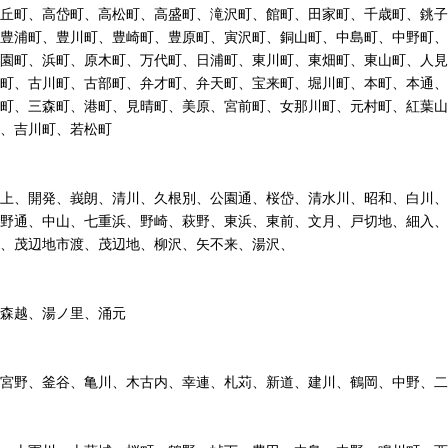
丘町、高岱町、高松町、高盛町、滝沢町、館町、田家町、千歳町、銚子
豊浦町、豊川町、豊崎町、豊原町、寅沢町、銅山町、中島町、中野町、
園町、浜町、原木町、万代町、日浦町、東川町、東畑町、東山町、人見
町、古川町、古部町、弁才町、弁天町、宝来町、堀川町、本町、本通、
町、三森町、港町、見晴町、美原、宮前町、女那川町、元村町、紅葉山
、吉川町、若松町
上、開発、峩朗、清川、久根別、公園通、桜岱、清水川、昭和、白川、
野通、中山、七重浜、野崎、萩野、東浜、東前、文月、戸切地、細入、
、茂辺地市渡、茂辺地、柳沢、矢不来、湯沢、
森越、湯ノ里、涌元
宮野、釜谷、亀川、木古内、幸連、札苅、新道、建川、鶴岡、中野、二