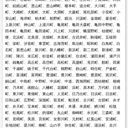
町、絵紙山町、恵山町、恵山岬町、榎本町、追分町、大川町、大手
町、大縄町、大船町、大町、大澗町、大森町、尾札部町、小安町、小
安山町、海岸町、柏木町、柏野町、鍛治、川汲町、金堀町、釜谷町、
上新川町、神山町、上湯川町、亀尾町、亀田大森町、亀田中野町、亀
田本町、亀田町、亀田港町、川上町、川原町、蛾眉野町、桔梗町、桔
梗、北浜町、北美原、吉畑町、木直町、古武井町、駒場町、五稜郭
町、栄町、汐首町、東雲町、志海苔町、島泊町、昭和町、白鳥町、白
石町、新恵山町、新川町、新八幡町、新浜町、新二見町、新湊町、陣
川町、陣川、末広町、杉並町、鈴蘭丘町、住吉町、瀬田来町、瀬戸川
町、銭亀町、高丘町、高岱町、高松町、高盛町、滝沢町、館町、田家
町、千歳町、銚子町、千代台町、鶴野町、鉄山町、時任町、戸倉町、
泊町、富浦町、富岡町、豊浦町、豊川町、豊崎町、豊原町、寅沢町、
銅山町、中島町、中野町、中浜町、中道、西旭岡町、西桔梗町、根崎
町、乃木町、函館山、八幡町、花園町、浜町、原木町、万代町、日浦
町、東川町、東畑町、東山町、人見町、日乃出町、日浜町、日吉町、
日和山町、広野町、深堀町、双見町、船見町、古川町、古部町、弁才
町、弁天町、宝来町、堀川町、本町、本通、米原町、鱒川町、松陰
町、松風町、松川町、的場町、丸山町、御崎町、水元町、三森町、港
町、見晴町、美原、宮前町、女那川町、元村町、紅葉山町、安浦町、
谷地頭町、梁川町、柳町、山の手、弥生町、湯川町、湯浜町、吉川