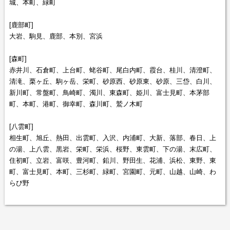
城、本町、緑町
[鹿部町]
大岩、駒見、鹿部、本別、宮浜
[森町]
赤井川、石倉町、上台町、蛯谷町、尾白内町、霞台、桂川、清澄町、
清滝、栗ヶ丘、駒ヶ岳、栄町、砂原西、砂原東、砂原、三岱、白川、
新川町、常盤町、鳥崎町、濁川、東森町、姫川、富士見町、本茅部
町、本町、港町、御幸町、森川町、鷲ノ木町
[八雲町]
相生町、旭丘、熱田、出雲町、入沢、内浦町、大新、落部、春日、上
の湯、上八雲、黒岩、栄町、栄浜、桜野、東雲町、下の湯、末広町、
住初町、立岩、富咲、豊河町、鉛川、野田生、花浦、浜松、東野、東
町、富士見町、本町、三杉町、緑町、宮園町、元町、山越、山崎、わ
らび野