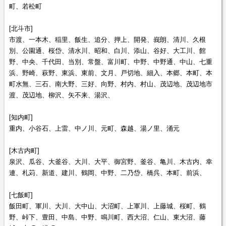
町、若松町
[北斗市]
市渡、一本木、稲里、飯生、追分、押上、開発、峩朗、清川、久根
別、公園通、桜岱、清水川、昭和、白川、添山、谷好、大工川、館
野、中央、千代田、当別、常盤、富川町、中野、中野通、中山、七重
浜、野崎、萩野、東浜、東前、文月、戸切地、細入、本郷、本町、本
町水無、三石、南大野、三好、向野、村内、村山、茂辺地、茂辺地市
渡、茂辺地、柳沢、矢不来、湯沢、
[知内町]
重内、小谷石、上雷、中ノ川、元町、森越、湯ノ里、涌元
[木古内町]
泉沢、瓜谷、大釜谷、大川、大平、御宮野、釜谷、亀川、木古内、幸
連、札苅、新道、建川、鶴岡、中野、二乃岱、橋呉、本町、前浜、
[七飯町]
飯田町、軍川、大川、大中山、大沼町、上軍川、上藤城、桜町、鶴
野、峠下、豊田、中島、中野、鳴川町、西大沼、仁山、東大沼、藤