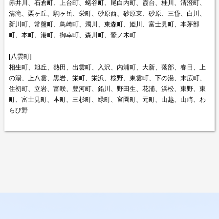
赤井川、石倉町、上台町、蛯谷町、尾白内町、霞台、桂川、清澄町、
清滝、栗ヶ丘、駒ヶ岳、栄町、砂原西、砂原東、砂原、三岱、白川、
新川町、常盤町、鳥崎町、濁川、東森町、姫川、富士見町、本茅部
町、本町、港町、御幸町、森川町、鷲ノ木町
[八雲町]
相生町、旭丘、熱田、出雲町、入沢、内浦町、大新、落部、春日、上
の湯、上八雲、黒岩、栄町、栄浜、桜野、東雲町、下の湯、末広町、
住初町、立岩、富咲、豊河町、鉛川、野田生、花浦、浜松、東野、東
町、富士見町、本町、三杉町、緑町、宮園町、元町、山越、山崎、わ
らび野