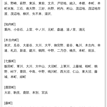
浜、野崎、萩野、東浜、東前、文月、戸切地、細入、本郷、本町、本
町水無、三石、南大野、三好、向野、村内、村山、茂辺地、茂辺地市
渡、茂辺地、柳沢、矢不来、湯沢、
[知内町]
重内、小谷石、上雷、中ノ川、元町、森越、湯ノ里、涌元
[木古内町]
泉沢、瓜谷、大釜谷、大川、大平、御宮野、釜谷、亀川、木古内、幸
連、札苅、新道、建川、鶴岡、中野、二乃岱、橋呉、本町、前浜、
[七飯町]
飯田町、軍川、大川、大中山、大沼町、上軍川、上藤城、桜町、鶴
野、峠下、豊田、中島、中野、鳴川町、西大沼、仁山、東大沼、藤
城、本町、緑町
[鹿部町]
大岩、駒見、鹿部、本別、宮浜
[森町]