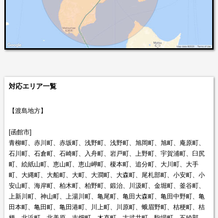
対応エリア一覧
【渡島地方】
[函館市]
青柳町、赤川町、赤坂町、浅野町、浅野町、旭岡町、旭町、庵原町、
石川町、石倉町、石崎町、入舟町、岩戸町、上野町、宇賀浦町、臼尻
町、絵紙山町、恵山町、恵山岬町、榎本町、追分町、大川町、大手
町、大縄町、大船町、大町、大澗町、大森町、尾札部町、小安町、小
安山町、海岸町、柏木町、柏野町、鍛治、川汲町、金堀町、釜谷町、
上新川町、神山町、上湯川町、亀尾町、亀田大森町、亀田中野町、亀
田本町、亀田町、亀田港町、川上町、川原町、蛾眉野町、桔梗町、桔
梗、北浜町、北美原、吉畑町、木直町、古武井町、駒場町、五稜郭