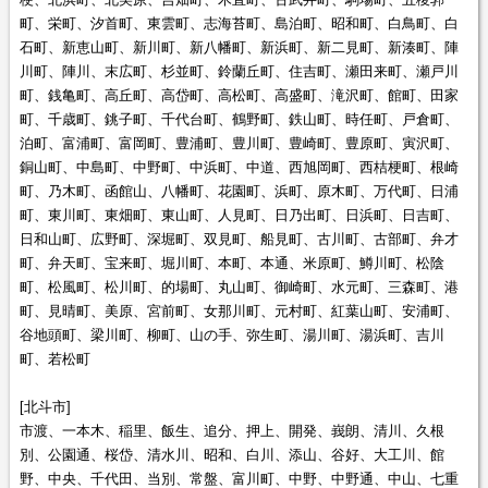
町、栄町、汐首町、東雲町、志海苔町、島泊町、昭和町、白鳥町、白
石町、新恵山町、新川町、新八幡町、新浜町、新二見町、新湊町、陣
川町、陣川、末広町、杉並町、鈴蘭丘町、住吉町、瀬田来町、瀬戸川
町、銭亀町、高丘町、高岱町、高松町、高盛町、滝沢町、館町、田家
町、千歳町、銚子町、千代台町、鶴野町、鉄山町、時任町、戸倉町、
泊町、富浦町、富岡町、豊浦町、豊川町、豊崎町、豊原町、寅沢町、
銅山町、中島町、中野町、中浜町、中道、西旭岡町、西桔梗町、根崎
町、乃木町、函館山、八幡町、花園町、浜町、原木町、万代町、日浦
町、東川町、東畑町、東山町、人見町、日乃出町、日浜町、日吉町、
日和山町、広野町、深堀町、双見町、船見町、古川町、古部町、弁才
町、弁天町、宝来町、堀川町、本町、本通、米原町、鱒川町、松陰
町、松風町、松川町、的場町、丸山町、御崎町、水元町、三森町、港
町、見晴町、美原、宮前町、女那川町、元村町、紅葉山町、安浦町、
谷地頭町、梁川町、柳町、山の手、弥生町、湯川町、湯浜町、吉川
町、若松町
[北斗市]
市渡、一本木、稲里、飯生、追分、押上、開発、峩朗、清川、久根
別、公園通、桜岱、清水川、昭和、白川、添山、谷好、大工川、館
野、中央、千代田、当別、常盤、富川町、中野、中野通、中山、七重