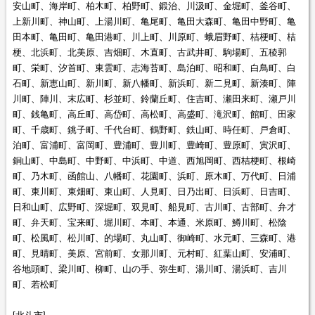
安山町、海岸町、柏木町、柏野町、鍛治、川汲町、金堀町、釜谷町、
上新川町、神山町、上湯川町、亀尾町、亀田大森町、亀田中野町、亀
田本町、亀田町、亀田港町、川上町、川原町、蛾眉野町、桔梗町、桔
梗、北浜町、北美原、吉畑町、木直町、古武井町、駒場町、五稜郭
町、栄町、汐首町、東雲町、志海苔町、島泊町、昭和町、白鳥町、白
石町、新恵山町、新川町、新八幡町、新浜町、新二見町、新湊町、陣
川町、陣川、末広町、杉並町、鈴蘭丘町、住吉町、瀬田来町、瀬戸川
町、銭亀町、高丘町、高岱町、高松町、高盛町、滝沢町、館町、田家
町、千歳町、銚子町、千代台町、鶴野町、鉄山町、時任町、戸倉町、
泊町、富浦町、富岡町、豊浦町、豊川町、豊崎町、豊原町、寅沢町、
銅山町、中島町、中野町、中浜町、中道、西旭岡町、西桔梗町、根崎
町、乃木町、函館山、八幡町、花園町、浜町、原木町、万代町、日浦
町、東川町、東畑町、東山町、人見町、日乃出町、日浜町、日吉町、
日和山町、広野町、深堀町、双見町、船見町、古川町、古部町、弁才
町、弁天町、宝来町、堀川町、本町、本通、米原町、鱒川町、松陰
町、松風町、松川町、的場町、丸山町、御崎町、水元町、三森町、港
町、見晴町、美原、宮前町、女那川町、元村町、紅葉山町、安浦町、
谷地頭町、梁川町、柳町、山の手、弥生町、湯川町、湯浜町、吉川
町、若松町