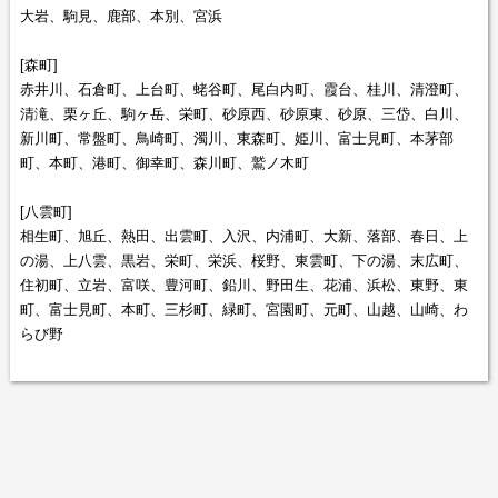
大岩、駒見、鹿部、本別、宮浜
[森町]
赤井川、石倉町、上台町、蛯谷町、尾白内町、霞台、桂川、清澄町、
清滝、栗ヶ丘、駒ヶ岳、栄町、砂原西、砂原東、砂原、三岱、白川、
新川町、常盤町、鳥崎町、濁川、東森町、姫川、富士見町、本茅部
町、本町、港町、御幸町、森川町、鷲ノ木町
[八雲町]
相生町、旭丘、熱田、出雲町、入沢、内浦町、大新、落部、春日、上
の湯、上八雲、黒岩、栄町、栄浜、桜野、東雲町、下の湯、末広町、
住初町、立岩、富咲、豊河町、鉛川、野田生、花浦、浜松、東野、東
町、富士見町、本町、三杉町、緑町、宮園町、元町、山越、山崎、わ
らび野