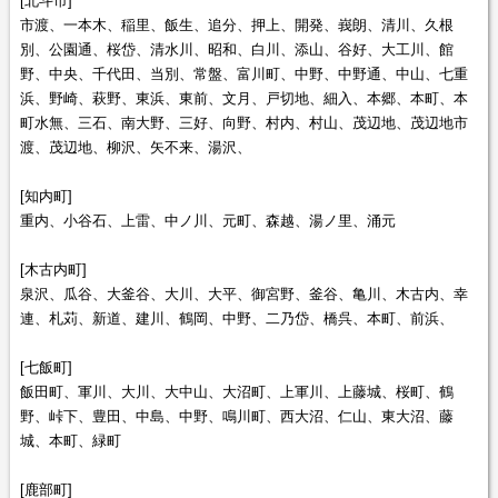
[北斗市]
市渡、一本木、稲里、飯生、追分、押上、開発、峩朗、清川、久根
別、公園通、桜岱、清水川、昭和、白川、添山、谷好、大工川、館
野、中央、千代田、当別、常盤、富川町、中野、中野通、中山、七重
浜、野崎、萩野、東浜、東前、文月、戸切地、細入、本郷、本町、本
町水無、三石、南大野、三好、向野、村内、村山、茂辺地、茂辺地市
渡、茂辺地、柳沢、矢不来、湯沢、
[知内町]
重内、小谷石、上雷、中ノ川、元町、森越、湯ノ里、涌元
[木古内町]
泉沢、瓜谷、大釜谷、大川、大平、御宮野、釜谷、亀川、木古内、幸
連、札苅、新道、建川、鶴岡、中野、二乃岱、橋呉、本町、前浜、
[七飯町]
飯田町、軍川、大川、大中山、大沼町、上軍川、上藤城、桜町、鶴
野、峠下、豊田、中島、中野、鳴川町、西大沼、仁山、東大沼、藤
城、本町、緑町
[鹿部町]