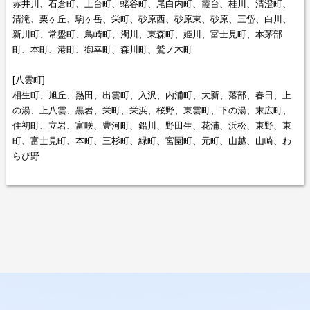
赤井川、石倉町、上台町、蛯谷町、尾白内町、霞台、桂川、清澄町、
清滝、栗ヶ丘、駒ヶ岳、栄町、砂原西、砂原東、砂原、三岱、白川、
新川町、常盤町、鳥崎町、濁川、東森町、姫川、富士見町、本茅部
町、本町、港町、御幸町、森川町、鷲ノ木町
[八雲町]
相生町、旭丘、熱田、出雲町、入沢、内浦町、大新、落部、春日、上
の湯、上八雲、黒岩、栄町、栄浜、桜野、東雲町、下の湯、末広町、
住初町、立岩、富咲、豊河町、鉛川、野田生、花浦、浜松、東野、東
町、富士見町、本町、三杉町、緑町、宮園町、元町、山越、山崎、わ
らび野