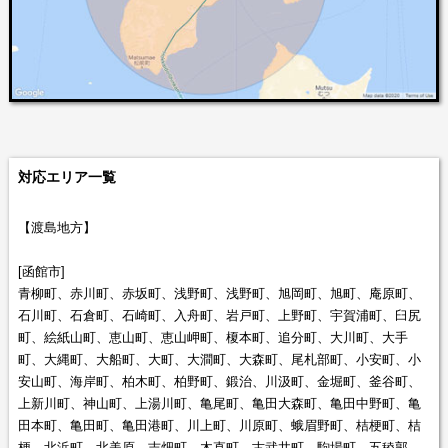
対応エリア一覧
【渡島地方】
[函館市]
青柳町、赤川町、赤坂町、浅野町、浅野町、旭岡町、旭町、庵原町、
石川町、石倉町、石崎町、入舟町、岩戸町、上野町、宇賀浦町、臼尻
町、絵紙山町、恵山町、恵山岬町、榎本町、追分町、大川町、大手
町、大縄町、大船町、大町、大澗町、大森町、尾札部町、小安町、小
安山町、海岸町、柏木町、柏野町、鍛治、川汲町、金堀町、釜谷町、
上新川町、神山町、上湯川町、亀尾町、亀田大森町、亀田中野町、亀
田本町、亀田町、亀田港町、川上町、川原町、蛾眉野町、桔梗町、桔
梗、北浜町、北美原、吉畑町、木直町、古武井町、駒場町、五稜郭