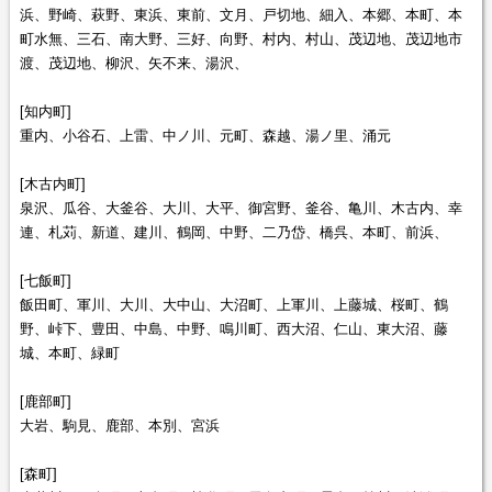
浜、野崎、萩野、東浜、東前、文月、戸切地、細入、本郷、本町、本
町水無、三石、南大野、三好、向野、村内、村山、茂辺地、茂辺地市
渡、茂辺地、柳沢、矢不来、湯沢、
[知内町]
重内、小谷石、上雷、中ノ川、元町、森越、湯ノ里、涌元
[木古内町]
泉沢、瓜谷、大釜谷、大川、大平、御宮野、釜谷、亀川、木古内、幸
連、札苅、新道、建川、鶴岡、中野、二乃岱、橋呉、本町、前浜、
[七飯町]
飯田町、軍川、大川、大中山、大沼町、上軍川、上藤城、桜町、鶴
野、峠下、豊田、中島、中野、鳴川町、西大沼、仁山、東大沼、藤
城、本町、緑町
[鹿部町]
大岩、駒見、鹿部、本別、宮浜
[森町]