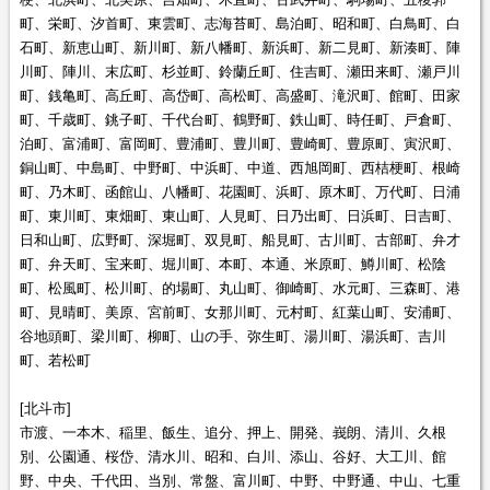
町、栄町、汐首町、東雲町、志海苔町、島泊町、昭和町、白鳥町、白
石町、新恵山町、新川町、新八幡町、新浜町、新二見町、新湊町、陣
川町、陣川、末広町、杉並町、鈴蘭丘町、住吉町、瀬田来町、瀬戸川
町、銭亀町、高丘町、高岱町、高松町、高盛町、滝沢町、館町、田家
町、千歳町、銚子町、千代台町、鶴野町、鉄山町、時任町、戸倉町、
泊町、富浦町、富岡町、豊浦町、豊川町、豊崎町、豊原町、寅沢町、
銅山町、中島町、中野町、中浜町、中道、西旭岡町、西桔梗町、根崎
町、乃木町、函館山、八幡町、花園町、浜町、原木町、万代町、日浦
町、東川町、東畑町、東山町、人見町、日乃出町、日浜町、日吉町、
日和山町、広野町、深堀町、双見町、船見町、古川町、古部町、弁才
町、弁天町、宝来町、堀川町、本町、本通、米原町、鱒川町、松陰
町、松風町、松川町、的場町、丸山町、御崎町、水元町、三森町、港
町、見晴町、美原、宮前町、女那川町、元村町、紅葉山町、安浦町、
谷地頭町、梁川町、柳町、山の手、弥生町、湯川町、湯浜町、吉川
町、若松町
[北斗市]
市渡、一本木、稲里、飯生、追分、押上、開発、峩朗、清川、久根
別、公園通、桜岱、清水川、昭和、白川、添山、谷好、大工川、館
野、中央、千代田、当別、常盤、富川町、中野、中野通、中山、七重