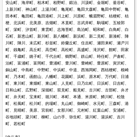
安山町、海岸町、柏木町、柏野町、鍛治、川汲町、金堀町、釜谷町、
上新川町、神山町、上湯川町、亀尾町、亀田大森町、亀田中野町、亀
田本町、亀田町、亀田港町、川上町、川原町、蛾眉野町、桔梗町、桔
梗、北浜町、北美原、吉畑町、木直町、古武井町、駒場町、五稜郭
町、栄町、汐首町、東雲町、志海苔町、島泊町、昭和町、白鳥町、白
石町、新恵山町、新川町、新八幡町、新浜町、新二見町、新湊町、陣
川町、陣川、末広町、杉並町、鈴蘭丘町、住吉町、瀬田来町、瀬戸川
町、銭亀町、高丘町、高岱町、高松町、高盛町、滝沢町、館町、田家
町、千歳町、銚子町、千代台町、鶴野町、鉄山町、時任町、戸倉町、
泊町、富浦町、富岡町、豊浦町、豊川町、豊崎町、豊原町、寅沢町、
銅山町、中島町、中野町、中浜町、中道、西旭岡町、西桔梗町、根崎
町、乃木町、函館山、八幡町、花園町、浜町、原木町、万代町、日浦
町、東川町、東畑町、東山町、人見町、日乃出町、日浜町、日吉町、
日和山町、広野町、深堀町、双見町、船見町、古川町、古部町、弁才
町、弁天町、宝来町、堀川町、本町、本通、米原町、鱒川町、松陰
町、松風町、松川町、的場町、丸山町、御崎町、水元町、三森町、港
町、見晴町、美原、宮前町、女那川町、元村町、紅葉山町、安浦町、
谷地頭町、梁川町、柳町、山の手、弥生町、湯川町、湯浜町、吉川
町、若松町