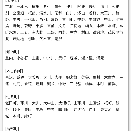
[北斗市]
市渡、一本木、稲里、飯生、追分、押上、開発、峩朗、清川、久根
別、公園通、桜岱、清水川、昭和、白川、添山、谷好、大工川、館
野、中央、千代田、当別、常盤、富川町、中野、中野通、中山、七重
浜、野崎、萩野、東浜、東前、文月、戸切地、細入、本郷、本町、本
町水無、三石、南大野、三好、向野、村内、村山、茂辺地、茂辺地市
渡、茂辺地、柳沢、矢不来、湯沢、
[知内町]
重内、小谷石、上雷、中ノ川、元町、森越、湯ノ里、涌元
[木古内町]
泉沢、瓜谷、大釜谷、大川、大平、御宮野、釜谷、亀川、木古内、幸
連、札苅、新道、建川、鶴岡、中野、二乃岱、橋呉、本町、前浜、
[七飯町]
飯田町、軍川、大川、大中山、大沼町、上軍川、上藤城、桜町、鶴
野、峠下、豊田、中島、中野、鳴川町、西大沼、仁山、東大沼、藤
城、本町、緑町
[鹿部町]