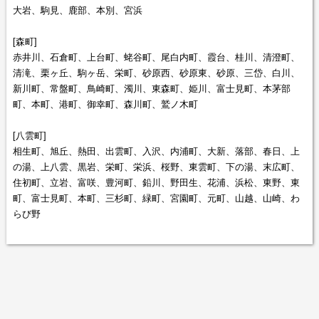
大岩、駒見、鹿部、本別、宮浜
[森町]
赤井川、石倉町、上台町、蛯谷町、尾白内町、霞台、桂川、清澄町、
清滝、栗ヶ丘、駒ヶ岳、栄町、砂原西、砂原東、砂原、三岱、白川、
新川町、常盤町、鳥崎町、濁川、東森町、姫川、富士見町、本茅部
町、本町、港町、御幸町、森川町、鷲ノ木町
[八雲町]
相生町、旭丘、熱田、出雲町、入沢、内浦町、大新、落部、春日、上
の湯、上八雲、黒岩、栄町、栄浜、桜野、東雲町、下の湯、末広町、
住初町、立岩、富咲、豊河町、鉛川、野田生、花浦、浜松、東野、東
町、富士見町、本町、三杉町、緑町、宮園町、元町、山越、山崎、わ
らび野